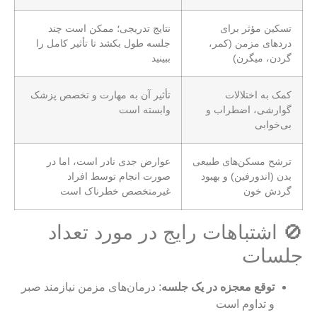
تسکین مؤثر برای
نتایج تدریجی؛ ممکن است چند
دردهای مزمن (کمر،
جلسه طول بکشد تا تأثیر کامل را
گردن، میگرن)
ببینید
کمک به اختلالات
تأثیر آن به مهارت و تخصص پزشک
گوارشی، اضطراب و
وابسته است
بی‌خوابی
ترشح مسکن‌های طبیعی
عوارض جدی نادر است، اما در
بدن (اندورفین) و بهبود
صورت انجام توسط افراد
گردش خون
غیرمتخصص خطرناک است
🚫 اشتباهات رایج در مورد تعداد
جلسات
توقع معجزه در یک جلسه
: درمان‌های مزمن نیازمند صبر
و تداوم است